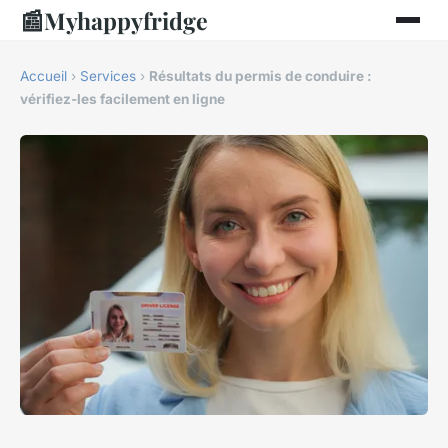
📰
Myhappyfridge
Accueil
›
Services
›
Résultats du permis de conduire :
vérifiez-les facilement en ligne