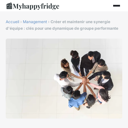
📰
Myhappyfridge
Accueil
›
Management
›
Créer et maintenir une synergie
d'équipe : clés pour une dynamique de groupe performante