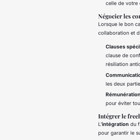
celle de votre
Négocier les co
Lorsque le bon ca
collaboration et d’
Clauses spéci
clause de confi
résiliation ant
Communicatio
les deux parti
Rémunération 
pour éviter to
Intégrer le free
L’
intégration
du f
pour garantir le s