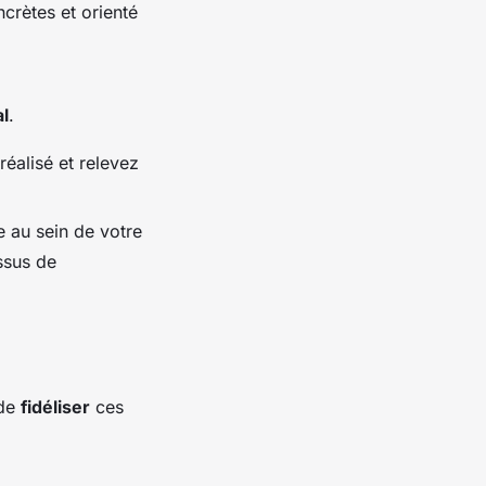
crètes et orienté
al
.
 réalisé et relevez
e au sein de votre
ssus de
 de
fidéliser
ces