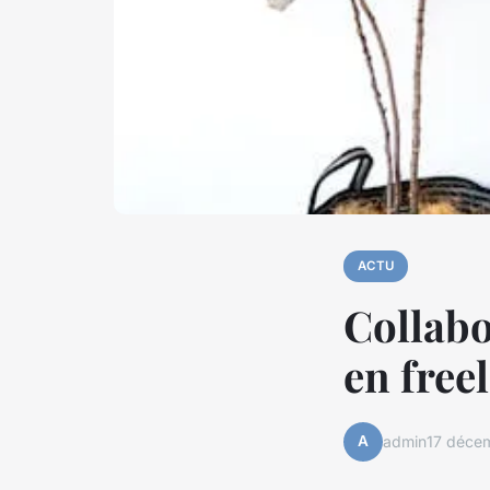
ACTU
Collabo
en free
A
admin
17 déce