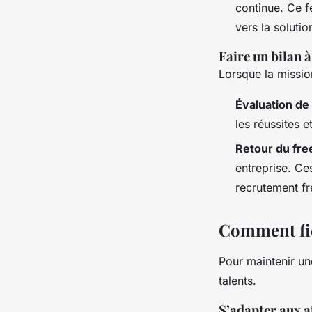
continue. Ce f
vers la solutio
Faire un bilan à
Lorsque la missio
Évaluation de 
les réussites e
Retour du fre
entreprise. Ce
recrutement fr
Comment fidé
Pour maintenir une
talents.
S’adapter aux a