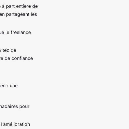
à part entière de
en partageant les
ue le freelance
.
vitez de
re de confiance
tenir une
madaires pour
l’amélioration